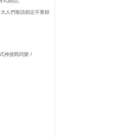
各式贈品。
，大人們敬請鎖定不要錯
式神挑戰同樂！