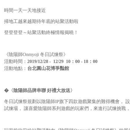
時間一天一天地接近
掃地工越來越期待年底的站聚活動啦
登登登登～站聚活動終極情報揭曉！
《陰陽師Onmyoji 冬日試煉祭》
活動時間：
2019/12/28 - 12/29 10：00 - 18：00
活動地點：
台北圓山花博爭豔館
�〈陰陽師品牌串聯 好禮大放送〉
冬日試煉祭規劃以陰陽師IP旗下四款遊戲聚集的難得機會， 設
試煉場， 讓喜愛陰陽師系列遊戲的玩家們，來進行試煉挑戰