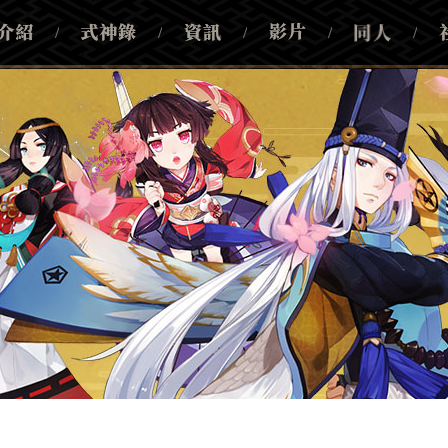
/
/
/
/
/