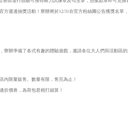
的展位各區進行體驗可獲得耐力試煉章及勾玉章，憑集點章即可兌換
方週邊抽獎活動！寮辦將於12/31在官方粉絲團公告獲獎名單
，寮辦準備了各式有趣的體驗遊戲，邀請各位大人們與活動區的
區內限量販售。數量有限，售完為止！
邊折價劵，為荷包君精打細算！