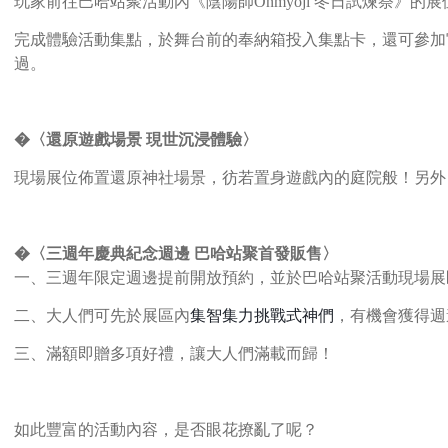
玩家前往巴哈站聚活動內《陰陽師Onmyoji 冬日試煉祭》
完成體驗活動集點，於舞台前的奉納箱投入集點卡，還可參加官
過。
�〈還原遊戲場景 現世沉浸體驗〉
現場展位佈置還原神社場景，彷若置身遊戲內的庭院般！另外
�〈三週年慶典紀念週邊 巴哈站聚首發販售〉
一
、
三週年限定週邊提前開放預約，並於巴哈站聚活動現場展
二、大人們可先於展區內
集智集力挑戰式神們
，有機會獲得週
三、滿額即贈多項好禮，讓大人們滿載而歸！
如此豐富的活動內容，是否眼花撩亂了呢？