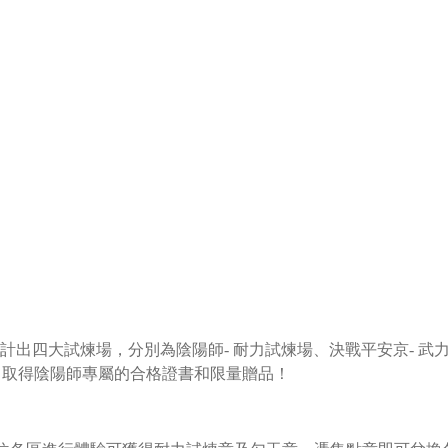
計出四大試煉場，分別為陰陽師- 耐力試煉場、決戰平安京- 武力
，取得陰陽師專屬的合格證書和限量贈品！