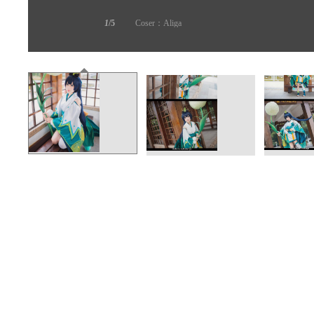
1
/5
Coser：Aliga