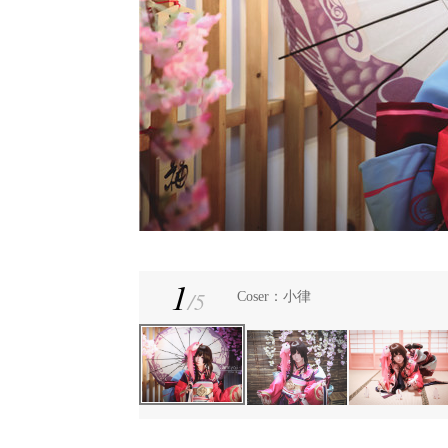
1
/
5
Coser：小律