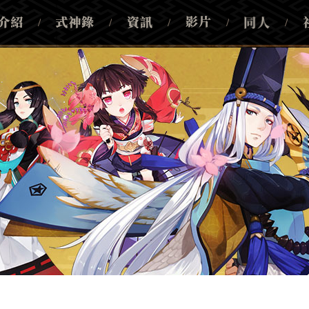
/
/
/
/
/