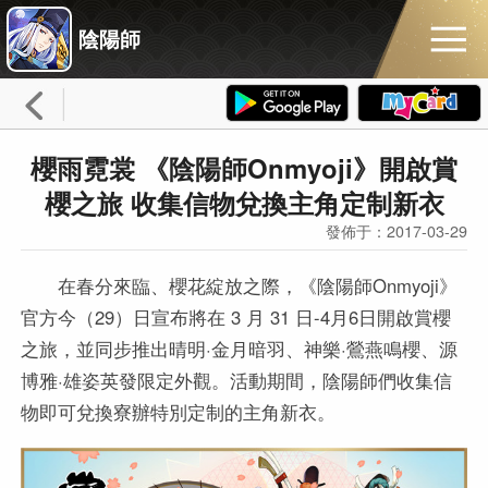
陰陽師
櫻雨霓裳 《陰陽師Onmyoji》開啟賞
櫻之旅 收集信物兌換主角定制新衣
發佈于：2017-03-29
在春分來臨、櫻花綻放之際，《陰陽師Onmyoji》
官方今（29）日宣布將在 3 月 31 日-4月6日開啟賞櫻
之旅，並同步推出晴明·金月暗羽、神樂·鶯燕鳴櫻、源
博雅·雄姿英發限定外觀。活動期間，陰陽師們收集信
物即可兌換寮辦特別定制的主角新衣。