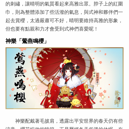
的刺繡，讓晴明的氣質看起來高雅出眾。脖子上的紅圍
巾，則為整體添加了些活潑的氣息，與式神和夥伴們一
起去賞櫻，太過嚴肅可不好，晴明要維持高雅的形象，
但也要有點親和力才會受到式神們喜愛呢！
神樂「鶯燕鳴櫻」
神樂配戴著毛披肩，透露出平安世界的春天仍有些
涼意，櫻花綻放的時節，正是歷經冬天低溫的休眠，在