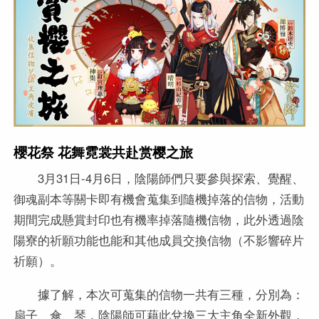
櫻花祭 花舞霓裳共赴赏樱之旅
3月31日-4月6日，陰陽師們只要參與探索、覺醒、
御魂副本等關卡即有機會蒐集到隨機掉落的信物，活動
期間完成懸賞封印也有機率掉落隨機信物，此外透過陰
陽寮的祈願功能也能和其他成員交換信物（不影響碎片
祈願）。
據了解，本次可蒐集的信物一共有三種，分別為：
扇子、傘、琴，陰陽師可藉此兌換三大主角全新外觀，