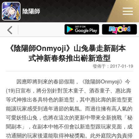
陰陽師
《陰陽師Onmyoji》山兔暴走新副本
式神新春祭推出嶄新造型
發佈于：2017-01-19
因應即將到來的春節假期，《陰陽師Onmyoji》今
(19)日宣布，將分別針對茨木童子、酒吞童子、惠比壽
等式神推出各具特色的新造型，其中惠比壽的新造型更
能讓玩家感受到過年過節的氣氛。而過往擁有高人氣的
可愛妖怪山兔，也將在這次的更新中帶來全新挑戰「秘
聞副本」，在副本中牠不但會以新造型跟玩家見面，成
功通關的玩家後還能取得神秘獎勵。此外庭院內負責掃