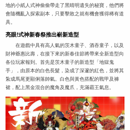
地的小紙人式神偷偷帶走了黑晴明遺失的秘寶，他們將
會隨機亂入探索副本，只要擊敗之就有機會獲得稀有道
具。
亮眼!式神新春祭推出嶄新造型
在遊戲中具有高人氣的茨木童子、酒吞童子，以及
財神爺惠比壽，在接下來的新春佳節將帶來全新造型向
各位玩家報到。首先是茨木童子的新造型「地獄鬼
手」，由原本的白色長髮，染成了深邃的紅色，並將其
紮成馬尾更顯俐落帥氣。白色與黃色搭配的戰甲及褲
裙，配上黑金混合的魔角及魔爪，充滿霸王氣息。