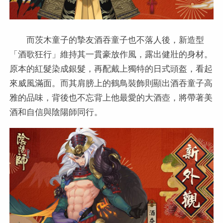
而茨木童子的摯友酒吞童子也不落人後，新造型
「酒歌狂行」維持其一貫豪放作風，露出健壯的身材。
原本的紅髮染成銀髮，再配戴上獨特的日式頭盔，看起
來威風滿面。而其肩膀上的鶴鳥裝飾則顯出酒吞童子高
雅的品味，背後也不忘背上他最愛的大酒壺，將帶著美
酒和自信與陰陽師同行。