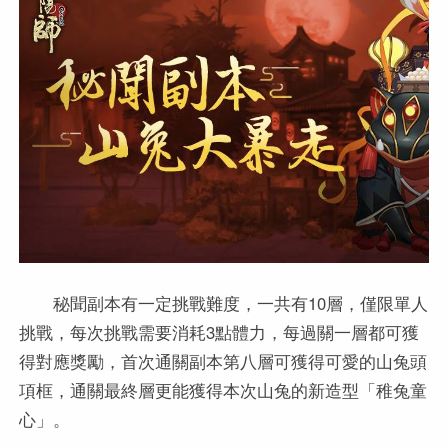
秘聞副本有一定挑戰難度，一共有10層，僅限單人
挑戰，每次挑戰需要消耗3點體力，每過關一層都可獲
得對應獎勵，首次通關副本第八層可獲得可愛的山兔頭
項框，通關最終層更能獲得本次山兔的新造型「稚兔童
心」。