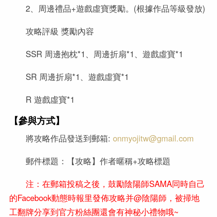
2、周邊禮品+遊戲虛寶獎勵。(根據作品等級發放)
攻略評級 獎勵內容
SSR 周邊抱枕*1、周邊折扇*1、遊戲虛寶*1
SR 周邊折扇*1、遊戲虛寶*1
R 遊戲虛寶*1
【參與方式】
將攻略作品發送到郵箱:
onmyojitw@gmail.com
郵件標題：【攻略】作者暱稱+攻略標題
注：在郵箱投稿之後，鼓勵陰陽師SAMA同時自己
的Facebook動態時報里發佈攻略并@陰陽師，被掃地
工翻牌分享到官方粉絲團還會有神秘小禮物哦~