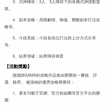
3、式神陣容：3人、5人陣容下的各種式神搭配套
路。
4、副本攻略：高階劇情、御魂、覺醒副本打法攻
略等。
5、斗技系統：斗技各段位打法與上分方式分享
等。
6、結界突破：結界陣容佈置
【活動獎勵】
陰陽師SAMA的攻略作品會由寮辦統一審核、評
選、錄用， 被採納的優秀攻略將獲得：
1、署名刊載于官網、官方粉絲團等官方平台的榮
耀。