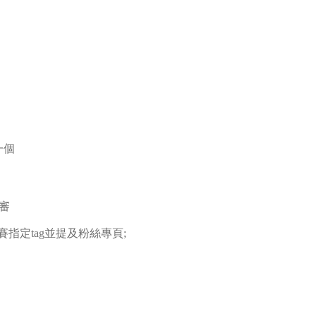
一個
審
賽指定tag並提及粉絲專頁;