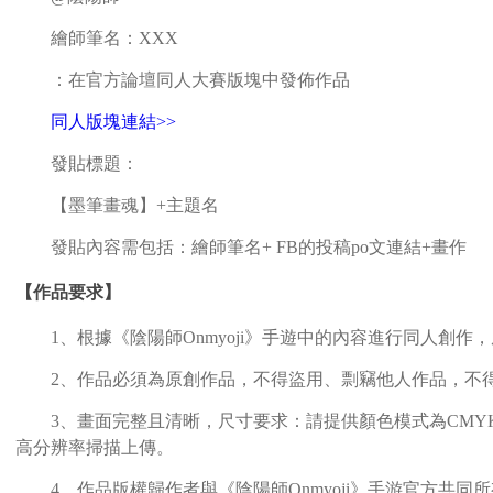
繪師筆名：XXX
：在官方論壇同人大賽版塊中發佈作品
同人版塊連結>>
發貼標題：
【墨筆畫魂】+主題名
發貼內容需包括：繪師筆名+ FB的投稿po文連結+畫作
【作品要求】
1、根據《陰陽師Onmyoji》手遊中的內容進行同人創作
2、作品必須為原創作品，不得盜用、剽竊他人作品，不得
3、畫面完整且清晰，尺寸要求：請提供顏色模式為CMYK的，分
高分辨率掃描上傳。
4、作品版權歸作者與《陰陽師Onmyoji》手游官方共