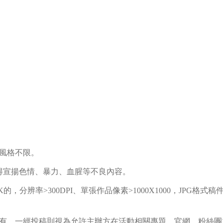
，風格不限。
宣揚色情、暴力、血腥等不良內容。
辨率>300DPI、單張作品像素>1000X1000，JPG格式
同所有，一經投稿則視為允許主辦方在活動相關專題、官網、粉絲