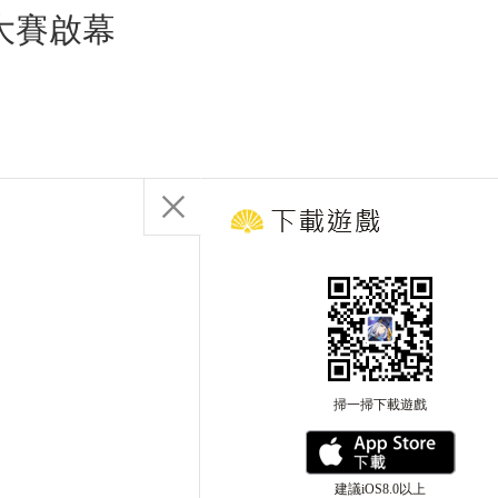
大賽啟幕
掃一掃下載遊戲
建議iOS8.0以上