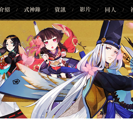
/
/
/
/
/