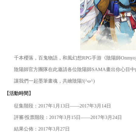
千本櫻落，百鬼物語，和風幻想RPG手游《陰陽師Onmyoj
陰陽師官方團隊在此邀請各位陰陽師SAMA畫出你心目中
讓我們一起墨筆畫魂，共繪陰陽!(^ω^)
【活動時間】
征集階段：2017年1月13日——2017年3月14日
評審/投票階段：2017年3月15日——2017年3月24日
結果公佈：2017年3月27日