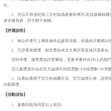
出。
5、作品不得侵犯第三方的知識產權和專利;若其版權歸屬
者全權負責，與主辦方無關。
【評選說明】
1、每位作者可上傳多個作品參與活動，但最終評審將以作
2、①評委推薦獎、創意獎由本次大賽評委直接評選產生;
②特等獎、優秀獎由評委審核，並參考畫作在FB上的熱門度評
③人氣獎按作品在官方論壇中的投票數+FB按讚數+分享數總
3、比賽結果將于官方粉絲團主頁、官方論壇公佈，請密切
自動棄獎。
【活動須知】
1、參賽則視為同意以上規則;